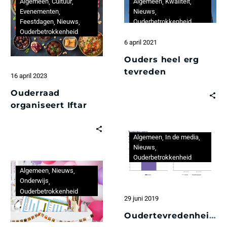
Algemeen
Cultuur
Algemeen
Kwaliteit
Evenementen
Nieuws
Feestdagen
Nieuws
Ouderbetrokkenheid
Ouderbetrokkenheid
6 april 2021
Ouders heel erg
tevreden
16 april 2023
Ouderraad
organiseert Iftar
Algemeen
In de media
Nieuws
Ouderbetrokkenheid
Algemeen
Nieuws
Onderwijs
Ouderbetrokkenheid
29 juni 2019
Oudertevredenheidsonderzoek