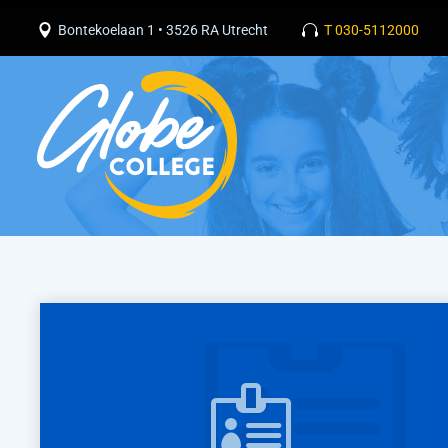
Bontekoelaan 1 • 3526 RA Utrecht
T 030-5112000