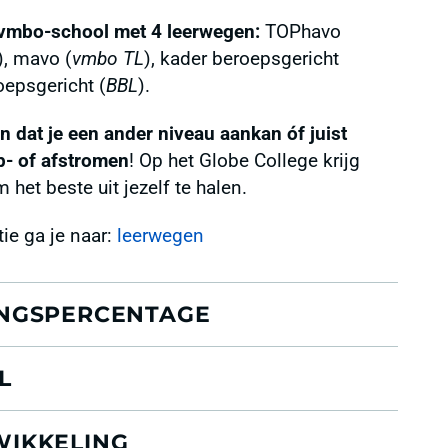
 vmbo-school met 4 leerwegen:
TOPhavo
), mavo (
vmbo TL
), kader beroepsgericht
oepsgericht (
BBL
).
n dat je een ander niveau aankan óf juist
op- of afstromen
! Op het Globe College krijg
 het beste uit jezelf te halen.
ie ga je naar:
leerwegen
NGSPERCENTAGE
L
IKKELING