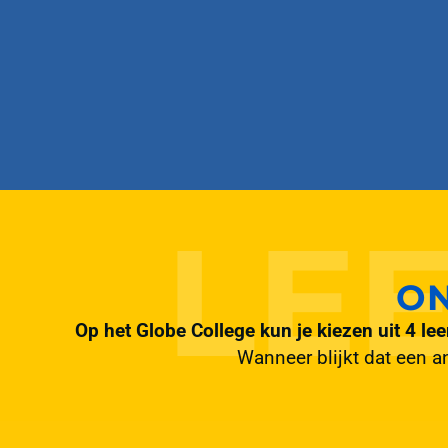
O
Op het Globe College kun je kiezen uit 4 le
Wanneer blijkt dat een an