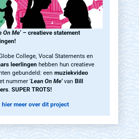
n On Me
‘ – creatieve statement
lingen!
Globe College, Vocal Statements en
aars leerlingen
hebben hun creatieve
hten gebundeld: een
muziekvideo
et nummer ‘
Lean On Me’
van
Bill
ers
.
SUPER TROTS!
 hier meer over dit project