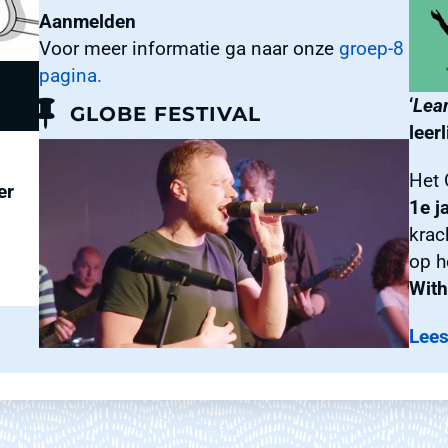
Aanmelden
Voor meer informatie ga naar onze
groep-8
pagina.
‘
Lea
GLOBE FESTIVAL
leer
Het 
er
1e j
krac
op h
With
Lees