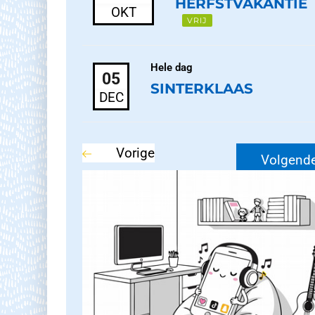
HERFSTVAKANTIE
OKT
VRIJ
Hele dag
05
SINTERKLAAS
DEC
Vorige
Volgend