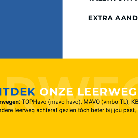
EXTRA AAND
NTDEK
ONZE LEERWEG
erwegen:
TOPHavo (mavo-havo), MAVO (vmbo-TL), KBL 
dere leerweg achteraf gezien tóch beter bij jou past, 