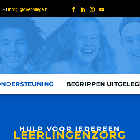
info@globecollege.nl
ONDERSTEUNING
BEGRIPPEN UITGELE
HULP VOOR IEDEREEN
LEERLINGENZORG