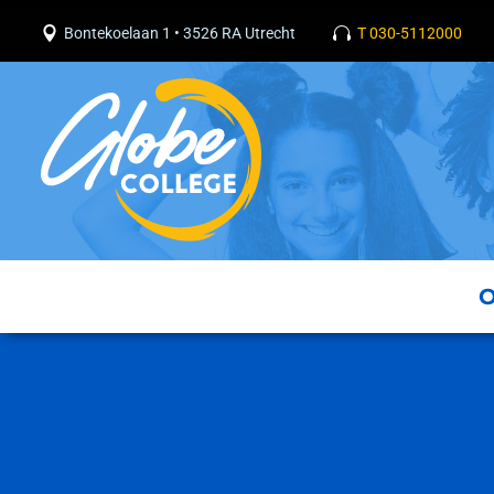
Bontekoelaan 1 • 3526 RA Utrecht
T 030-5112000