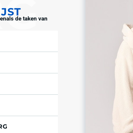
IJST
venals de taken van
RG