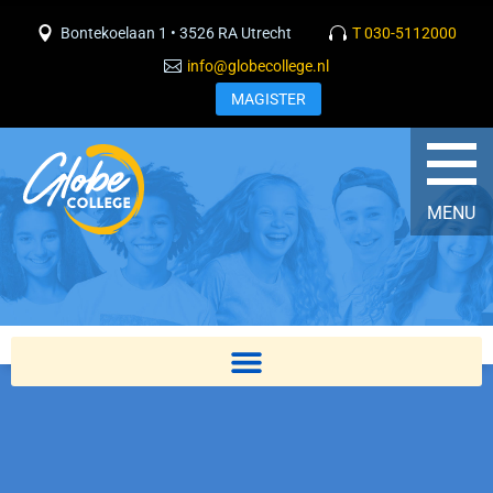
Bontekoelaan 1 • 3526 RA Utrecht
T 030-5112000
info@globecollege.nl
MAGISTER