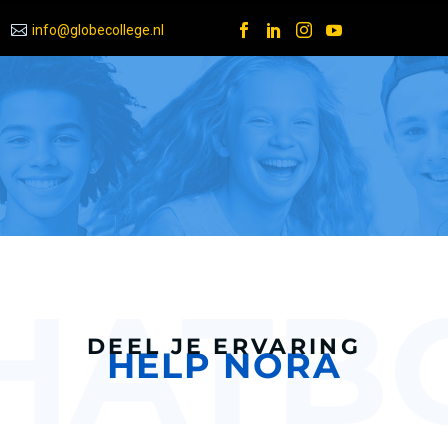
info@globecollege.nl
DEEL JE ERVARING
HELP NORA