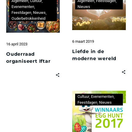
Algemeen
Cultuur
Algemeen
Feestdagen
Evenementen
Nieuws
Feestdagen
Nieuws
Ouderbetrokkenheid
6 maart 2019
16 april 2023
Liefde in de
Ouderraad
moderne wereld
organiseert Iftar
Cultuur
Evenementen
Feestdagen
Nieuws